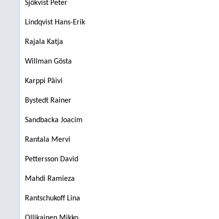
Sjökvist Peter
Lindqvist Hans-Erik
Rajala Katja
Willman Gösta
Karppi Päivi
Bystedt Rainer
Sandbacka Joacim
Rantala Mervi
Pettersson David
Mahdi Ramieza
Rantschukoff Lina
Ollikainen Mikko