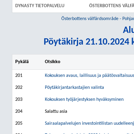
DYNASTY TIETOPALVELU
ÖSTERBOTTENS VÄLF
Österbottens välfärdsområde - Pohja
Al
Pöytäkirja 21.10.2024 k
Pykälä
Otsikko
201
Kokouksen avaus, laillisuus ja päätösvaltaisuu
202
Pöytäkirjantarkastajien valinta
203
Kokouksen työjärjestyksen hyväksyminen
204
Salattu asia
205
Sairaalapalvelujen investointilistan uudelleenj