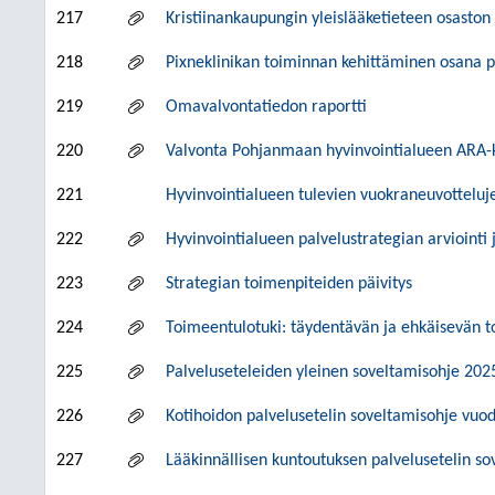
217
Kristiinankaupungin yleislääketieteen osasto
218
Pixneklinikan toiminnan kehittäminen osana p
219
Omavalvontatiedon raportti
220
Valvonta Pohjanmaan hyvinvointialueen ARA-k
221
Hyvinvointialueen tulevien vuokraneuvotteluje
222
Hyvinvointialueen palvelustrategian arviointi 
223
Strategian toimenpiteiden päivitys
224
Toimeentulotuki: täydentävän ja ehkäisevän 
225
Palveluseteleiden yleinen soveltamisohje 202
226
Kotihoidon palvelusetelin soveltamisohje vuo
227
Lääkinnällisen kuntoutuksen palvelusetelin s