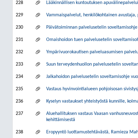
228
Lääkinnällisen kuntoutuksen apuvälinepalvelu
229
Vammaispalvelut, henkilökohtainen avustaja, 
230
Päivätoiminnan palvelusetelin soveltamisohje
231
Omaishoidon tuen palvelusetelin soveltamiso
232
Ympärivuorokautisen palveluasumisen palvelu
233
Suun terveydenhuollon palvelusetelin sovelta
234
Jalkahoidon palvelusetelin soveltamisohje vu
235
Vastaus hyvinvointialueen pohjoisosan sivistys
236
Kyselyn vastaukset yhteistyöstä kunnille, kolman
237
Aluehallituksen vastaus Vaasan vanhusneuvos
kehittämisestä
238
Eropyyntö luottamustehtävästä, Ramieza Mah