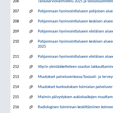
206
Talousarviovalmistelu 2025 ja taloussuunnit
207
Pohjanmaan hyvinvointialueen pohjoisen alue
208
Pohjanmaan hyvinvointialueen keskisen aluee
209
Pohjanmaan hyvinvointialueen eteläisen alue
210
Pohjanmaan hyvinvointialueen keskisen alue
2025
211
Pohjanmaan hyvinvointialueen eteläisen alu
212
Vöyrin yleislääketieteen osaston lakkauttami
213
Muutokset palveluverkossa/Sosiaali- ja tervey
214
Muutokset kuntoutuksen toimialan palveluver
215
Malmin päivystyksen aukioloaikojen muuttam
216
Radiologisen toiminnan keskittäminen kolmee