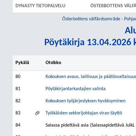
DYNASTY TIETOPALVELU
ÖSTERBOTTENS VÄLF
Österbottens välfärdsområde - Pohja
Al
Pöytäkirja 13.04.2026 k
Pykälä
Otsikko
80
Kokouksen avaus, laillisuus ja päätösvaltaisuu
81
Pöytäkirjantarkastajien valinta
82
Kokouksen työjärjestyksen hyväksyminen
83
Työikäisten sektorijohtajan viran täyttö
84
Salassa pidettävä asia (Salassapidettävä JulkL