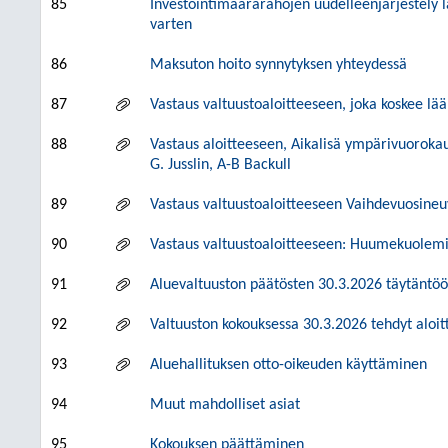
85
Investointimäärärahojen uudelleenjärjestely 
varten
86
Maksuton hoito synnytyksen yhteydessä
87
Vastaus valtuustoaloitteeseen, joka koskee lä
88
Vastaus aloitteeseen, Aikalisä ympärivuorokau
G. Jusslin, A-B Backull
89
Vastaus valtuustoaloitteeseen Vaihdevuosine
90
Vastaus valtuustoaloitteeseen: Huumekuolemi
91
Aluevaltuuston päätösten 30.3.2026 täytäntöö
92
Valtuuston kokouksessa 30.3.2026 tehdyt aloit
93
Aluehallituksen otto-oikeuden käyttäminen
94
Muut mahdolliset asiat
95
Kokouksen päättäminen