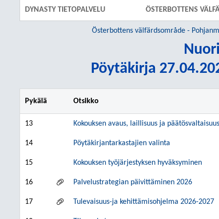
DYNASTY TIETOPALVELU
ÖSTERBOTTENS VÄLF
Österbottens välfärdsområde - Pohjanm
Nuori
Pöytäkirja 27.04.202
Pykälä
Otsikko
13
Kokouksen avaus, laillisuus ja päätösvaltaisuu
14
Pöytäkirjantarkastajien valinta
15
Kokouksen työjärjestyksen hyväksyminen
16
Palvelustrategian päivittäminen 2026
17
Tulevaisuus-ja kehittämisohjelma 2026-2027