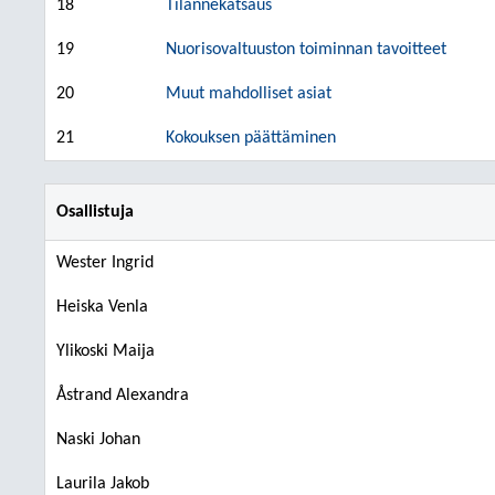
18
Tilannekatsaus
19
Nuorisovaltuuston toiminnan tavoitteet
20
Muut mahdolliset asiat
21
Kokouksen päättäminen
Osallistuja
Wester Ingrid
Heiska Venla
Ylikoski Maija
Åstrand Alexandra
Naski Johan
Laurila Jakob