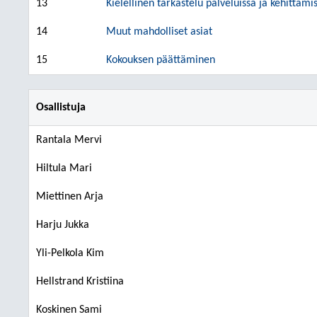
13
Kielellinen tarkastelu palveluissa ja kehittäm
14
Muut mahdolliset asiat
15
Kokouksen päättäminen
Osallistuja
Rantala Mervi
Hiltula Mari
Miettinen Arja
Harju Jukka
Yli-Pelkola Kim
Hellstrand Kristiina
Koskinen Sami