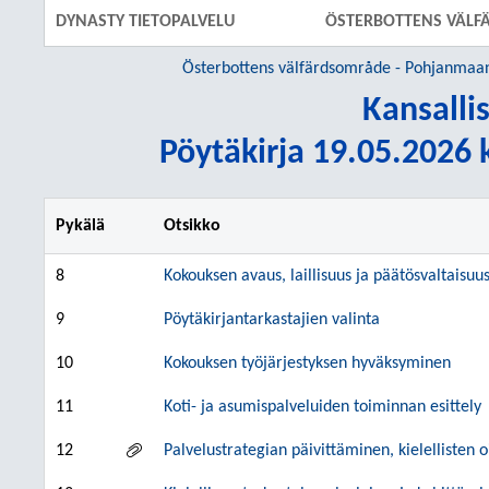
DYNASTY TIETOPALVELU
ÖSTERBOTTENS VÄLF
Österbottens välfärdsområde - Pohjanmaan
Kansalli
Pöytäkirja 19.05.2026 k
Pykälä
Otsikko
8
Kokouksen avaus, laillisuus ja päätösvaltaisuu
9
Pöytäkirjantarkastajien valinta
10
Kokouksen työjärjestyksen hyväksyminen
11
Koti- ja asumispalveluiden toiminnan esittely
12
Palvelustrategian päivittäminen, kielellisten 