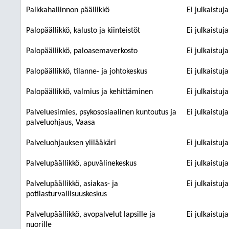
Palkkahallinnon päällikkö
Ei julkaistuj
Palopäällikkö, kalusto ja kiinteistöt
Ei julkaistuj
Palopäällikkö, paloasemaverkosto
Ei julkaistuj
Palopäällikkö, tilanne- ja johtokeskus
Ei julkaistuj
Palopäällikkö, valmius ja kehittäminen
Ei julkaistuj
Palveluesimies, psykososiaalinen kuntoutus ja
Ei julkaistuj
palveluohjaus, Vaasa
Palveluohjauksen ylilääkäri
Ei julkaistuj
Palvelupäällikkö, apuvälinekeskus
Ei julkaistuj
Palvelupäällikkö, asiakas- ja
Ei julkaistuj
potilasturvallisuuskeskus
Palvelupäällikkö, avopalvelut lapsille ja
Ei julkaistuj
nuorille