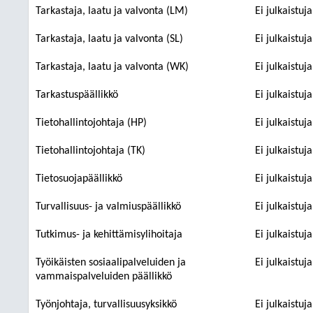
Tarkastaja, laatu ja valvonta (LM)
Ei julkaistuj
Tarkastaja, laatu ja valvonta (SL)
Ei julkaistuj
Tarkastaja, laatu ja valvonta (WK)
Ei julkaistuj
Tarkastuspäällikkö
Ei julkaistuj
Tietohallintojohtaja (HP)
Ei julkaistuj
Tietohallintojohtaja (TK)
Ei julkaistuj
Tietosuojapäällikkö
Ei julkaistuj
Turvallisuus- ja valmiuspäällikkö
Ei julkaistuj
Tutkimus- ja kehittämisylihoitaja
Ei julkaistuj
Työikäisten sosiaalipalveluiden ja
Ei julkaistuj
vammaispalveluiden päällikkö
Työnjohtaja, turvallisuusyksikkö
Ei julkaistuj