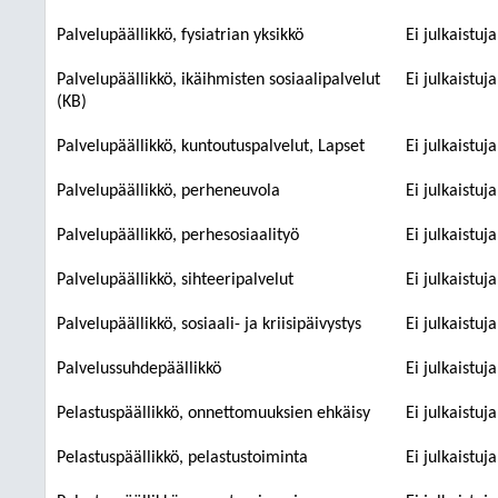
Palvelupäällikkö, fysiatrian yksikkö
Ei julkaistuj
Palvelupäällikkö, ikäihmisten sosiaalipalvelut
Ei julkaistuj
(KB)
Palvelupäällikkö, kuntoutuspalvelut, Lapset
Ei julkaistuj
Palvelupäällikkö, perheneuvola
Ei julkaistuj
Palvelupäällikkö, perhesosiaalityö
Ei julkaistuj
Palvelupäällikkö, sihteeripalvelut
Ei julkaistuj
Palvelupäällikkö, sosiaali- ja kriisipäivystys
Ei julkaistuj
Palvelussuhdepäällikkö
Ei julkaistuj
Pelastuspäällikkö, onnettomuuksien ehkäisy
Ei julkaistuj
Pelastuspäällikkö, pelastustoiminta
Ei julkaistuj