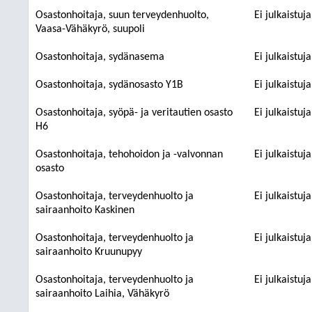
Osastonhoitaja, suun terveydenhuolto,
Ei julkaistuj
Vaasa-Vähäkyrö, suupoli
Osastonhoitaja, sydänasema
Ei julkaistuj
Osastonhoitaja, sydänosasto Y1B
Ei julkaistuj
Osastonhoitaja, syöpä- ja veritautien osasto
Ei julkaistuj
H6
Osastonhoitaja, tehohoidon ja -valvonnan
Ei julkaistuj
osasto
Osastonhoitaja, terveydenhuolto ja
Ei julkaistuj
sairaanhoito Kaskinen
Osastonhoitaja, terveydenhuolto ja
Ei julkaistuj
sairaanhoito Kruunupyy
Osastonhoitaja, terveydenhuolto ja
Ei julkaistuj
sairaanhoito Laihia, Vähäkyrö