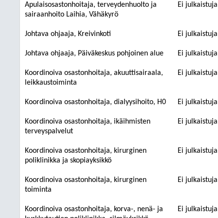
Apulaisosastonhoitaja, terveydenhuolto ja
Ei julkaistuj
sairaanhoito Laihia, Vähäkyrö
Johtava ohjaaja, Kreivinkoti
Ei julkaistuj
Johtava ohjaaja, Päiväkeskus pohjoinen alue
Ei julkaistuj
Koordinoiva osastonhoitaja, akuuttisairaala,
Ei julkaistuj
leikkaustoiminta
Koordinoiva osastonhoitaja, dialyysihoito, H0
Ei julkaistuj
Koordinoiva osastonhoitaja, ikäihmisten
Ei julkaistuj
terveyspalvelut
Koordinoiva osastonhoitaja, kirurginen
Ei julkaistuj
poliklinikka ja skopiayksikkö
Koordinoiva osastonhoitaja, kirurginen
Ei julkaistuj
toiminta
Koordinoiva osastonhoitaja, korva-, nenä- ja
Ei julkaistuj