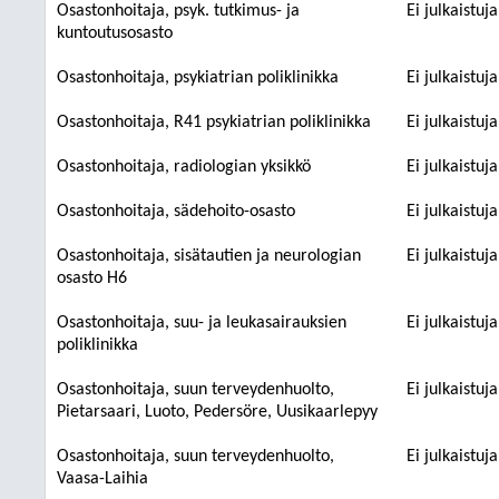
Osastonhoitaja, psyk. tutkimus- ja
Ei julkaistuj
kuntoutusosasto
Osastonhoitaja, psykiatrian poliklinikka
Ei julkaistuj
Osastonhoitaja, R41 psykiatrian poliklinikka
Ei julkaistuj
Osastonhoitaja, radiologian yksikkö
Ei julkaistuj
Osastonhoitaja, sädehoito-osasto
Ei julkaistuj
Osastonhoitaja, sisätautien ja neurologian
Ei julkaistuj
osasto H6
Osastonhoitaja, suu- ja leukasairauksien
Ei julkaistuj
poliklinikka
Osastonhoitaja, suun terveydenhuolto,
Ei julkaistuj
Pietarsaari, Luoto, Pedersöre, Uusikaarlepyy
Osastonhoitaja, suun terveydenhuolto,
Ei julkaistuj
Vaasa-Laihia