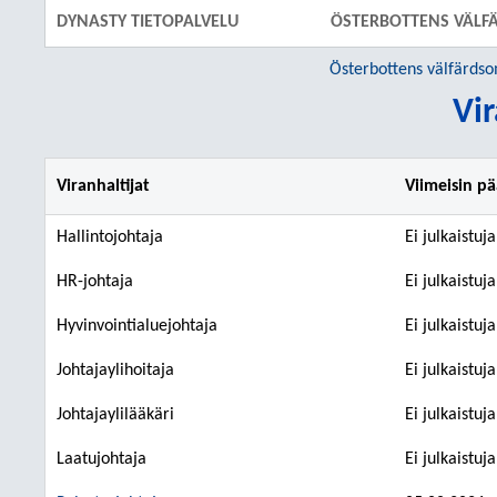
DYNASTY TIETOPALVELU
ÖSTERBOTTENS VÄLF
Österbottens välfärds
Vir
Viranhaltijat
Viimeisin p
Hallintojohtaja
Ei julkaistuj
HR-johtaja
Ei julkaistuj
Hyvinvointialuejohtaja
Ei julkaistuj
Johtajaylihoitaja
Ei julkaistuj
Johtajaylilääkäri
Ei julkaistuj
Laatujohtaja
Ei julkaistuj