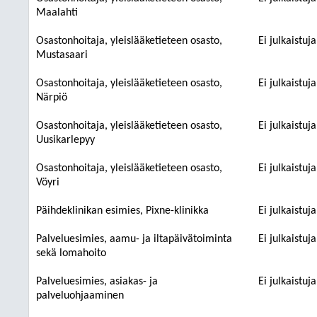
Maalahti
Osastonhoitaja, yleislääketieteen osasto,
Ei julkaistuj
Mustasaari
Osastonhoitaja, yleislääketieteen osasto,
Ei julkaistuj
Närpiö
Osastonhoitaja, yleislääketieteen osasto,
Ei julkaistuj
Uusikarlepyy
Osastonhoitaja, yleislääketieteen osasto,
Ei julkaistuj
Vöyri
Päihdeklinikan esimies, Pixne-klinikka
Ei julkaistuj
Palveluesimies, aamu- ja iltapäivätoiminta
Ei julkaistuj
sekä lomahoito
Palveluesimies, asiakas- ja
Ei julkaistuj
palveluohjaaminen