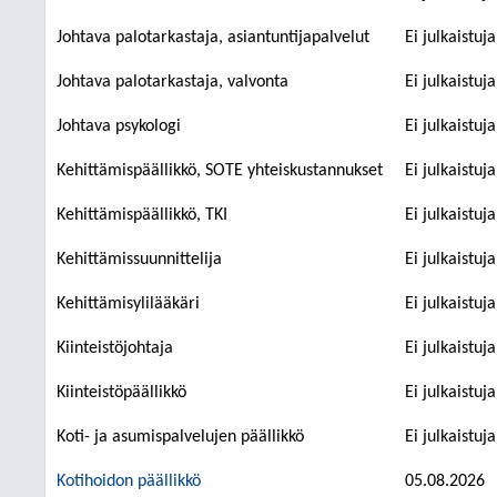
Johtava palotarkastaja, asiantuntijapalvelut
Ei julkaistuj
Johtava palotarkastaja, valvonta
Ei julkaistuj
Johtava psykologi
Ei julkaistuj
Kehittämispäällikkö, SOTE yhteiskustannukset
Ei julkaistuj
Kehittämispäällikkö, TKI
Ei julkaistuj
Kehittämissuunnittelija
Ei julkaistuj
Kehittämisylilääkäri
Ei julkaistuj
Kiinteistöjohtaja
Ei julkaistuj
Kiinteistöpäällikkö
Ei julkaistuj
Koti- ja asumispalvelujen päällikkö
Ei julkaistuj
Kotihoidon päällikkö
05.08.2026