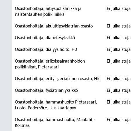
Osastonhoitaja, äitiyspoliklinikka ja
Ei julkaistuj
naistentautien poliklinikka
Osastonhoitaja, akuuttipsykiatrian osasto
Ei julkaistuj
Osastonhoitaja, diabetesyksikkö
Ei julkaistuj
Osastonhoitaja, dialyysihoito, H0
Ei julkaistuj
Osastonhoitaja, erikoissairaanhoidon
Ei julkaistuj
poliklinikat, Pietarsaari
Osastonhoitaja, erityisgeriatrinen osasto, H5
Ei julkaistuj
Osastonhoitaja, fysiatrian yksikkö
Ei julkaistuj
Osastonhoitaja, hammashuolto Pietarsaari,
Ei julkaistuj
Luoto, Pedersöre, Uusikaarlepyy
Osastonhoitaja, hammashuolto, Maalahti-
Ei julkaistuj
Korsnäs