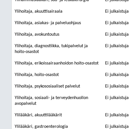
Ylihammaslääkäri, suu- ja leukakirurgia
Ei julkaistuj
Ylihoitaja, akuuttisairaala
Ei julkaistuj
Ylihoitaja, asiakas- ja palveluohjaus
Ei julkaistuj
Ylihoitaja, avokuntoutus
Ei julkaistuj
Ylihoitaja, diagnostiikka, tukipalvelut ja
Ei julkaistuj
hoito-osastot
Ylihoitaja, erikoissairaanhoidon hoito-osastot
Ei julkaistuj
Ylihoitaja, hoito-osastot
Ei julkaistuj
Ylihoitaja, psykososiaaliset palvelut
Ei julkaistuj
Ylihoitaja, sosiaali- ja terveydenhuollon
Ei julkaistuj
avopalvelut
Ylilääkäri, akuuttilääkärit
Ei julkaistuj
Ylilääkäri, gastroenterologia
Ei julkaistuj