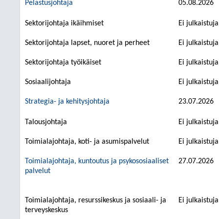
Pelastusjohtaja
05.08.2026
Sektorijohtaja ikäihmiset
Ei julkaistuj
Sektorijohtaja lapset, nuoret ja perheet
Ei julkaistuj
Sektorijohtaja työikäiset
Ei julkaistuj
Sosiaalijohtaja
Ei julkaistuj
Strategia- ja kehitysjohtaja
23.07.2026
Talousjohtaja
Ei julkaistuj
Toimialajohtaja, koti- ja asumispalvelut
Ei julkaistuj
Toimialajohtaja, kuntoutus ja psykososiaaliset
27.07.2026
palvelut
Toimialajohtaja, resurssikeskus ja sosiaali- ja
Ei julkaistuj
terveyskeskus