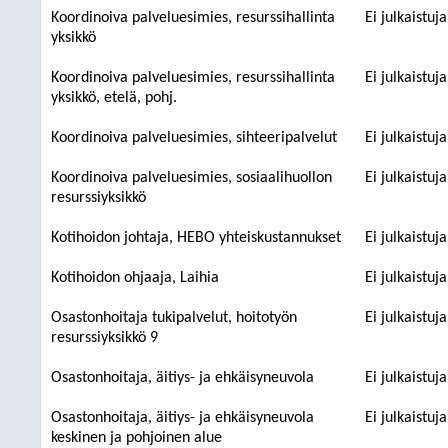
Koordinoiva palveluesimies, resurssihallinta
Ei julkaistuj
yksikkö
Koordinoiva palveluesimies, resurssihallinta
Ei julkaistuj
yksikkö, etelä, pohj.
Koordinoiva palveluesimies, sihteeripalvelut
Ei julkaistuj
Koordinoiva palveluesimies, sosiaalihuollon
Ei julkaistuj
resurssiyksikkö
Kotihoidon johtaja, HEBO yhteiskustannukset
Ei julkaistuj
Kotihoidon ohjaaja, Laihia
Ei julkaistuj
Osastonhoitaja tukipalvelut, hoitotyön
Ei julkaistuj
resurssiyksikkö 9
Osastonhoitaja, äitiys- ja ehkäisyneuvola
Ei julkaistuj
Osastonhoitaja, äitiys- ja ehkäisyneuvola
Ei julkaistuj
keskinen ja pohjoinen alue