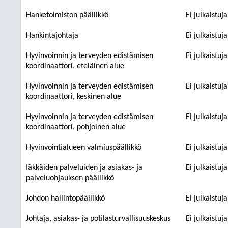
Hanketoimiston päällikkö
Ei julkaistuj
Hankintajohtaja
Ei julkaistuj
Hyvinvoinnin ja terveyden edistämisen
Ei julkaistuj
koordinaattori, eteläinen alue
Hyvinvoinnin ja terveyden edistämisen
Ei julkaistuj
koordinaattori, keskinen alue
Hyvinvoinnin ja terveyden edistämisen
Ei julkaistuj
koordinaattori, pohjoinen alue
Hyvinvointialueen valmiuspäällikkö
Ei julkaistuj
Iäkkäiden palveluiden ja asiakas- ja
Ei julkaistuj
palveluohjauksen päällikkö
Johdon hallintopäällikkö
Ei julkaistuj
Johtaja, asiakas- ja potilasturvallisuuskeskus
Ei julkaistuj