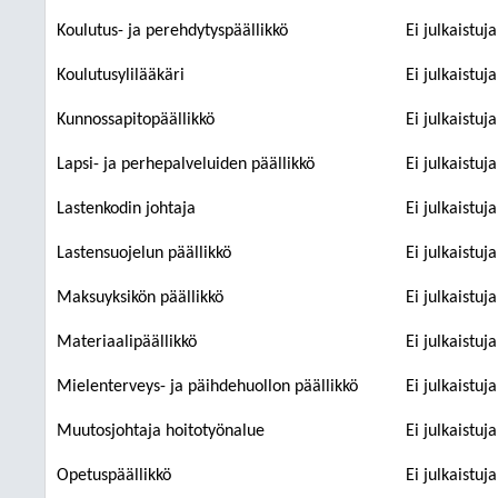
Koulutus- ja perehdytyspäällikkö
Ei julkaistuj
Koulutusylilääkäri
Ei julkaistuj
Kunnossapitopäällikkö
Ei julkaistuj
Lapsi- ja perhepalveluiden päällikkö
Ei julkaistuj
Lastenkodin johtaja
Ei julkaistuj
Lastensuojelun päällikkö
Ei julkaistuj
Maksuyksikön päällikkö
Ei julkaistuj
Materiaalipäällikkö
Ei julkaistuj
Mielenterveys- ja päihdehuollon päällikkö
Ei julkaistuj
Muutosjohtaja hoitotyönalue
Ei julkaistuj
Opetuspäällikkö
Ei julkaistuj