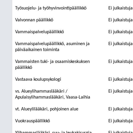
Työsuojelu- ja työhyvinvointipäällikkö
Ei julkaistuj
Valvonnan päällikkö
Ei julkaistuj
Vammaispalvelupäällikkö
Ei julkaistuj
Vammaispalvelupäällikkö, asuminen ja
Ei julkaistuj
päiväaikainen toiminta
Vammaisten tuki- ja osaamiskeskuksen
Ei julkaistuj
päällikkö
Vastaava koulupsykologi
Ei julkaistuj
vs. Alueylihammaslääkäri /
Ei julkaistuj
Apulaisylihammaslääkäri, Vaasa-Laihia
vt. Alueylilääkäri, pohjoinen alue
Ei julkaistuj
Vuokrauspäällikkö
Ei julkaistuj