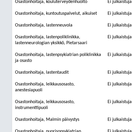
Osastonhoitaja, kouluterveydenhuolto
Ei julkaistuj
Osastonhoitaja, kuntoutuspalvelut, aikuiset
Ei julkaistuj
Osastonhoitaja, lastenneuvola
Ei julkaistuj
Osastonhoitaja, lastenpoliklinikka,
Ei julkaistuj
lastenneurologian yksikkö, Pietarsaari
Osastonhoitaja, lastenpsykiatrian poliklinikka
Ei julkaistuj
ja osasto
Osastonhoitaja, lastentaudit
Ei julkaistuj
Osastonhoitaja, leikkausosasto,
Ei julkaistuj
anestesiapuoli
Osastonhoitaja, leikkausosasto,
Ei julkaistuj
instrumenttipuoli
Osastonhoitaja, Malmin päivystys
Ei julkaistuj
Osastonhoitaja, nuorisopsykiatrian
Ei julkaistuj