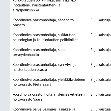
kurkkutautien poliklinikka, silmäyksikkö,
ihotautien-, naistentautien- ja
äitiyspoliklinikka
Koordinoiva osastonhoitaja, sädehoito-
Ei julkaistuj
osasato
Koordinoiva osastonhoitaja, sisätautien,
Ei julkaistuj
neurologian ja keuhkotautien poliklinikat
Koordinoiva osastonhoitaja, suun
Ei julkaistuj
terveydenhuolto
Koordinoiva osastonhoitaja, synnytys- ja
Ei julkaistuj
naistentautien osasto
Koordinoiva osastonhoitaja, yleislääketieteen
Ei julkaistuj
hoito-osasto Pietarsaari
koordinoiva osastonhoitaja, yleislääketieteen
Ei julkaistuj
hoito-osasto Vaasa
Koordinoiva palveluesimies, asiakas- ja
Ei julkaistuj