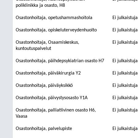
poliklinikka ja osasto, H8
Osastonhoitaja, opetushammashoitola
Ei julkaistuj
Osastonhoitaja, opiskeluterveydenhuolto
Ei julkaistuj
Osastonhoitaja, Osaamiskeskus,
Ei julkaistuj
kuntoutuspalvelut
Osastonhoitaja, päihdepsykiatrian osasto H7
Ei julkaistuj
Osastonhoitaja, päiväkirurgia Y2
Ei julkaistuj
Osastonhoitaja, päiväyksikkö
Ei julkaistuj
Osastonhoitaja, päivystysosasto Y1A
Ei julkaistuj
Osastonhoitaja, palliatiivinen osasto H6,
Ei julkaistuj
Vaasa
Osastonhoitaja, palvelupiste
Ei julkaistuj