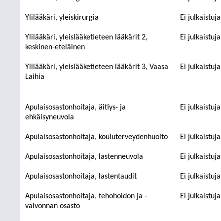
Ylilääkäri, yleiskirurgia
Ei julkaistuj
Ylilääkäri, yleislääketieteen lääkärit 2,
Ei julkaistuj
keskinen-eteläinen
Ylilääkäri, yleislääketieteen lääkärit 3, Vaasa
Ei julkaistuj
Laihia
Apulaisosastonhoitaja, äitiys- ja
Ei julkaistuj
ehkäisyneuvola
Apulaisosastonhoitaja, kouluterveydenhuolto
Ei julkaistuj
Apulaisosastonhoitaja, lastenneuvola
Ei julkaistuj
Apulaisosastonhoitaja, lastentaudit
Ei julkaistuj
Apulaisosastonhoitaja, tehohoidon ja -
Ei julkaistuj
valvonnan osasto